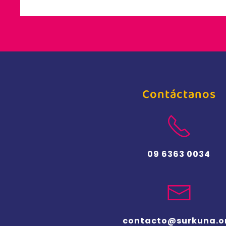
Contáctanos
09 6363 0034
contacto@surkuna.o