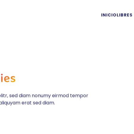
INICIO
LIBRES
ies
 elitr, sed diam nonumy eirmod tempor
aliquyam erat sed diam.